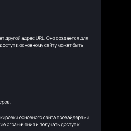
ет другой адрес URL. Оно создается для
 доступ к основному сайту может быть
еров.
локировки основного сайта провайдерами
ие ограничения и получать доступ к