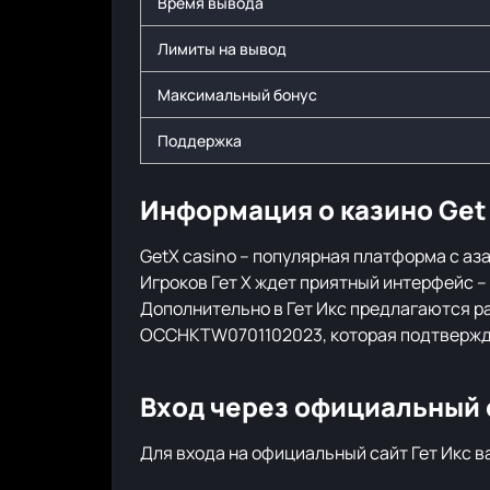
Время вывода
Лимиты на вывод
Максимальный бонус
Поддержка
Информация о казино Get
GetX casino – популярная платформа с аза
Игроков Гет Х ждет приятный интерфейс –
Дополнительно в Гет Икс предлагаются р
OCCHKTW0701102023, которая подтвержда
Вход через официальный с
Для входа на официальный сайт Гет Икс в