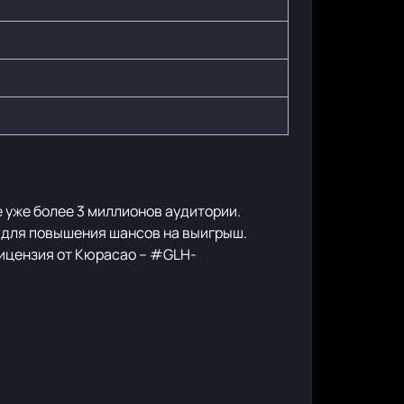
е уже более 3 миллионов аудитории.
ы для повышения шансов на выигрыш.
лицензия от Кюрасао – #GLH-