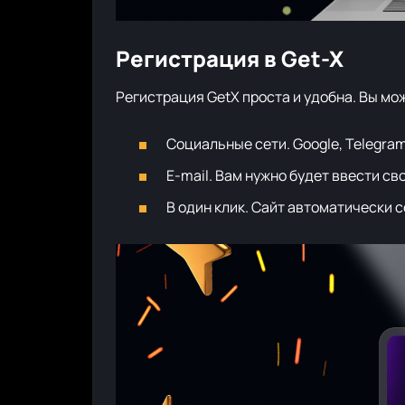
Регистрация в Get-X
Регистрация GetX проста и удобна. Вы мо
Социальные сети. Google, Telegram
E-mail. Вам нужно будет ввести с
В один клик. Сайт автоматически с