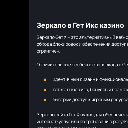
Зеркало в Гет Икс казино
Зеркало Get X – это альтернативный веб-с
обхода блокировок и обеспечения доступа
ограничен.
Отличительные особенности зеркала в Get
идентичный дизайн и функциональ
тот же набор игр, бонусов и возмо
быстрый доступ к игровым ресурс
Зеркало сайта Гет Х нужно для обеспечен
интернет-услуг или по требованию регуля