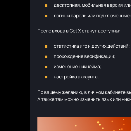
десктопная, мобильная версия ил
логин и пароль или подключенные
После входа в Get X станут доступны:
статистика игр и других действий;
прохождение верификации;
изменение никнейма;
настройка аккаунта.
По вашему желанию, в личном кабинете 
А также там можно изменить язык или ник