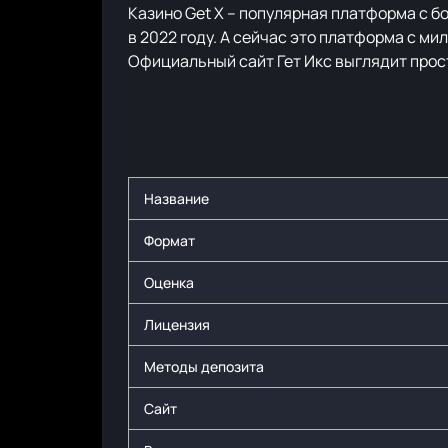
Казино Get X – популярная платформа с б
в 2022 году. А сейчас это платформа с м
Официальный сайт Гет Икс выглядит прост
Название
Формат
Оценка
Лицензия
Методы депозита
Сайт