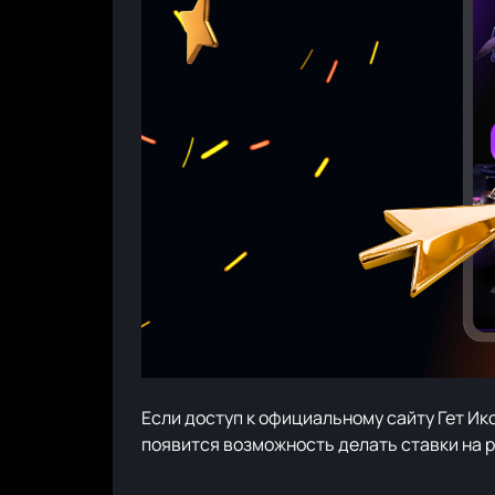
Если доступ к официальному сайту Гет Ик
появится возможность делать ставки на р