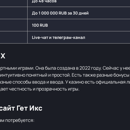
До 48 часов
До 1 000 000 RUB за 30 дней
100 RUB
Live-чат и телеграм-канал
 X
ртными играми. Она была создана в 2022 году. Сейчас у не
 интуитивно понятный и простой. Есть также разные бонус
азные способы ввода и ввода. У казино есть официальная 
ет честность и прозрачность игры.
айт Гет Икс
ам потребуется: